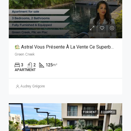
Astral Vous Présente À La Vente Ce Superbe Appartement De 125 M² Avec Rooftop Privatif !
Green Creek
3
2
125
m²
APARTMENT
Audrey Grégoire
FOR RENT
EQUIPPED