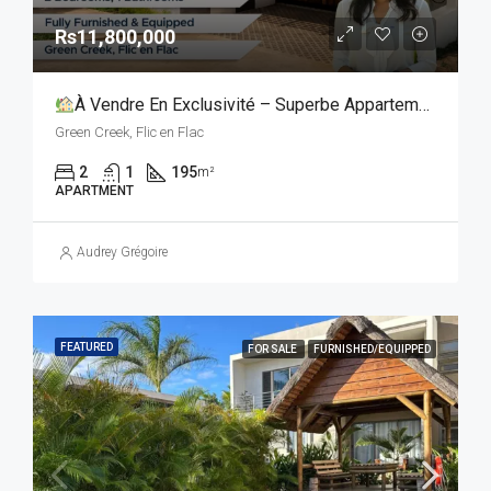
Rs11,800,000
À Vendre En Exclusivité – Superbe Appartement De 2 Chambres Avec Toit-Terrasse Privatif
Green Creek, Flic en Flac
2
1
195
m²
APARTMENT
Audrey Grégoire
FEATURED
FOR SALE
FURNISHED/EQUIPPED