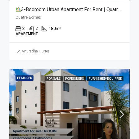
3-Bedroom Urban Apartment For Rent | Quatre Bornes (Centre)
Quatre-Bornes
3
2
180
m²
APARTMENT
Anuradha Hurree
FEATURED
FOR SALE
FOREIGNERS
FURNISHED/EQUIPPED