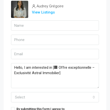
Audrey Grégoire
View Listings
Select
By submitting this form I agree to