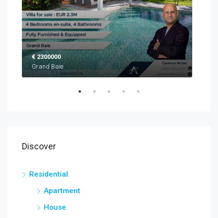
€ 2300000
EUR
Grand Baie
Blac
Discover
Residential
Apartment
House