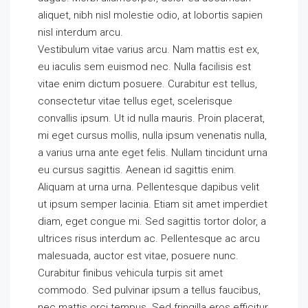
aliquet, nibh nisl molestie odio, at lobortis sapien
nisl interdum arcu.
Vestibulum vitae varius arcu. Nam mattis est ex,
eu iaculis sem euismod nec. Nulla facilisis est
vitae enim dictum posuere. Curabitur est tellus,
consectetur vitae tellus eget, scelerisque
convallis ipsum. Ut id nulla mauris. Proin placerat,
mi eget cursus mollis, nulla ipsum venenatis nulla,
a varius urna ante eget felis. Nullam tincidunt urna
eu cursus sagittis. Aenean id sagittis enim.
Aliquam at urna urna. Pellentesque dapibus velit
ut ipsum semper lacinia. Etiam sit amet imperdiet
diam, eget congue mi. Sed sagittis tortor dolor, a
ultrices risus interdum ac. Pellentesque ac arcu
malesuada, auctor est vitae, posuere nunc.
Curabitur finibus vehicula turpis sit amet
commodo. Sed pulvinar ipsum a tellus faucibus,
nec mattis orci tempus. Sed fringilla eros efficitur,