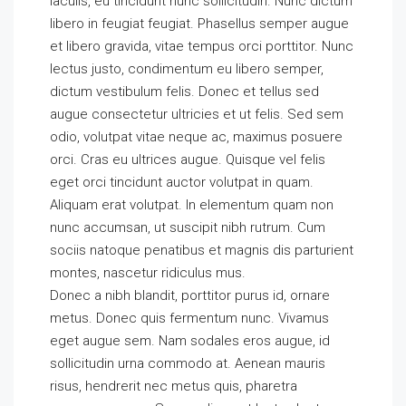
iaculis, eu tincidunt nunc sollicitudin. Nunc dictum
libero in feugiat feugiat. Phasellus semper augue
et libero gravida, vitae tempus orci porttitor. Nunc
lectus justo, condimentum eu libero semper,
dictum vestibulum felis. Donec et tellus sed
augue consectetur ultricies et ut felis. Sed sem
odio, volutpat vitae neque ac, maximus posuere
orci. Cras eu ultrices augue. Quisque vel felis
eget orci tincidunt auctor volutpat in quam.
Aliquam erat volutpat. In elementum quam non
nunc accumsan, ut suscipit nibh rutrum. Cum
sociis natoque penatibus et magnis dis parturient
montes, nascetur ridiculus mus.
Donec a nibh blandit, porttitor purus id, ornare
metus. Donec quis fermentum nunc. Vivamus
eget augue sem. Nam sodales eros augue, id
sollicitudin urna commodo at. Aenean mauris
risus, hendrerit nec metus quis, pharetra