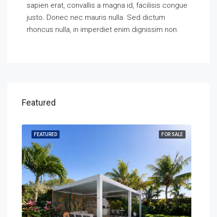
sapien erat, convallis a magna id, facilisis congue
justo. Donec nec mauris nulla. Sed dictum
rhoncus nulla, in imperdiet enim dignissim non.
Featured
SALE
FEATURED
FOR SALE
FEA