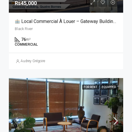
Rs45,000
Local Commercial À Louer – Gateway Building, Quatre Bornes
Black River
76
m²
COMMERCIAL
Audrey Grégoire
FOR RENT
EQUIPPED