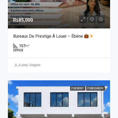
Rs85,000
Bureaux De Prestige À Louer – Ébène
157
m²
OFFICE
Audrey Grégoire
FOR RENT
FOREIGNERS