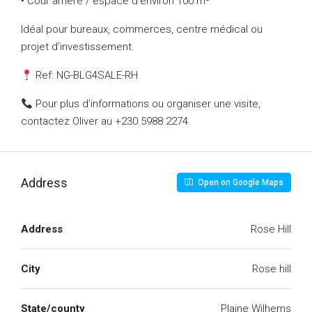
• Cour arrière / espace d’environ 100 m²
Idéal pour bureaux, commerces, centre médical ou
projet d’investissement.
Ref: NG-BLG4SALE-RH
Pour plus d’informations ou organiser une visite,
contactez Oliver au +230 5988 2274.
Address
Open on Google Maps
Address
Rose Hill
City
Rose hill
State/county
Plaine Wilhems